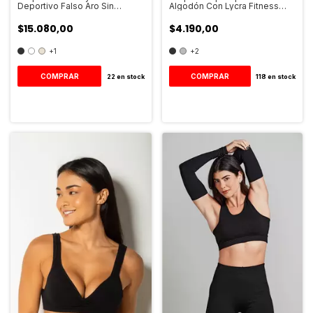
Deportivo Falso Aro Sin
Algodón Con Lycra Fitness
Costura Art.608
Art.2016
$15.080,00
$4.190,00
+1
+2
COMPRAR
COMPRAR
22
en stock
118
en stock