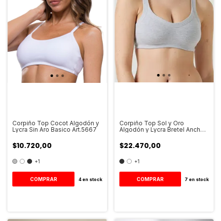
Corpiño Top Cocot Algodón y
Corpiño Top Sol y Oro
Lycra Sin Aro Basico Art.5667
Algodón y Lycra Bretel Ancho
Sin Aro Art.45992
$10.720,00
$22.470,00
+1
+1
COMPRAR
COMPRAR
4
en stock
7
en stock