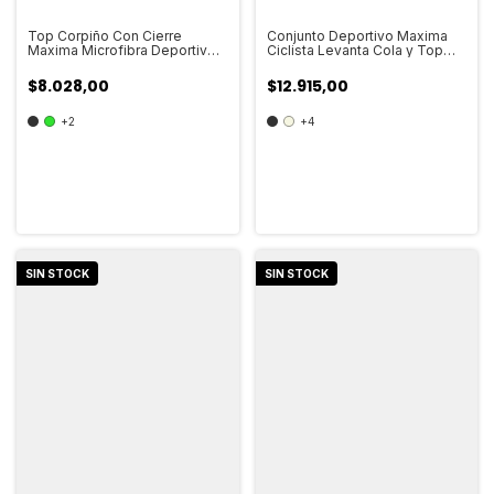
Top Corpiño Con Cierre
Conjunto Deportivo Maxima
Maxima Microfibra Deportivo
Ciclista Levanta Cola y Top
Mujer Art.704
Taza Soft Mujer Art.712
$8.028,00
$12.915,00
+2
+4
SIN STOCK
SIN STOCK