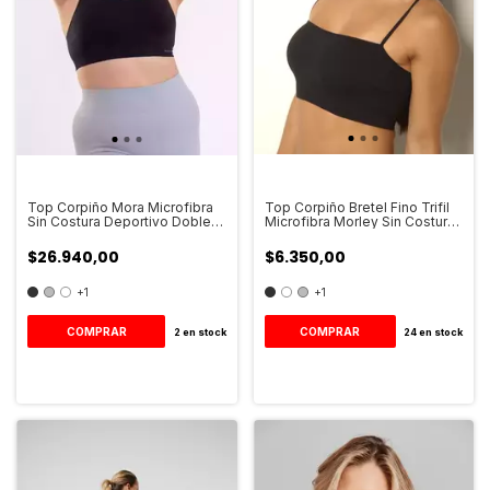
Top Corpiño Mora Microfibra
Top Corpiño Bretel Fino Trifil
Sin Costura Deportivo Doble
Microfibra Morley Sin Costura
Tela Art.2114
Art.4094
$26.940,00
$6.350,00
+1
+1
COMPRAR
COMPRAR
2
en stock
24
en stock