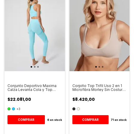
Conjunto Deportivo Maxima
Corpiño Top Trifil Uso 2 en 1
Calza Levanta Cola y Top
Microfibra Morley Sin Costura
Taza Soft Mujer Art.719
Art.4011
$22.081,00
$8.420,00
+3
COMPRAR
COMPRAR
6
en stock
71
en stock